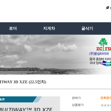
로더
지게차
굴삭기
IWAY 3D XZE (22.5인치)
판매가
:
전화문
상품평가
: