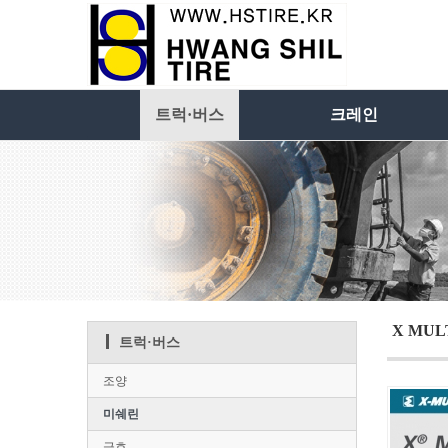
트럭·버스
크레인
X MULT
트럭·버스
조양
미쉐린
금호