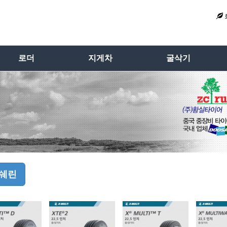
로더
지게차
굴삭기
쉐린