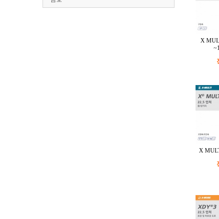
X MUL
~
X MULT