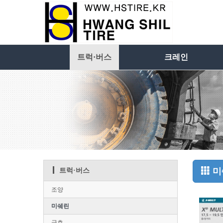
트럭·버스
크레인
미
트럭·버스
조양
미쉐린
금호