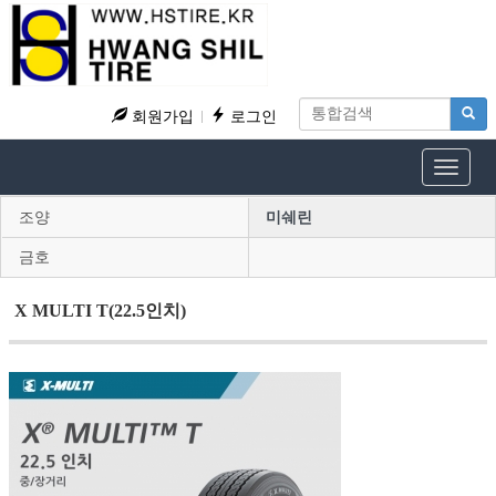
회원가입
로그인
Toggle
navigat
조양
미쉐린
금호
X MULTI T(22.5인치)