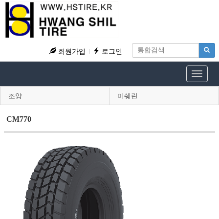
회원가입
로그인
Toggle
navigat
조양
미쉐린
CM770