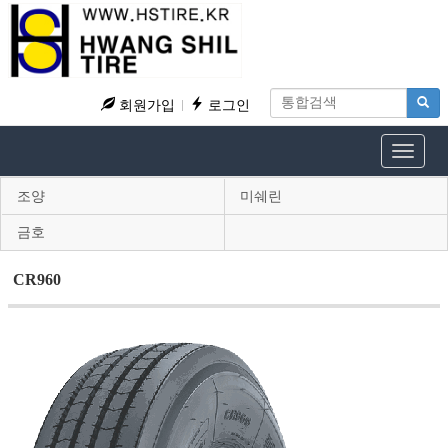
회원가입
로그인
Toggle
navigat
조양
미쉐린
금호
CR960